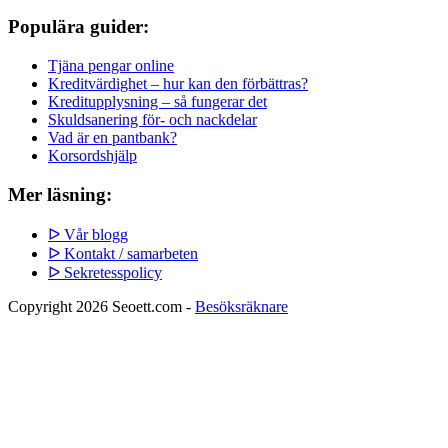
Populära guider:
Tjäna pengar online
Kreditvärdighet – hur kan den förbättras?
Kreditupplysning – så fungerar det
Skuldsanering för- och nackdelar
Vad är en pantbank?
Korsordshjälp
Mer läsning:
ᐅ Vår blogg
ᐅ Kontakt / samarbeten
ᐅ Sekretesspolicy
Copyright 2026 Seoett.com -
Besöksräknare