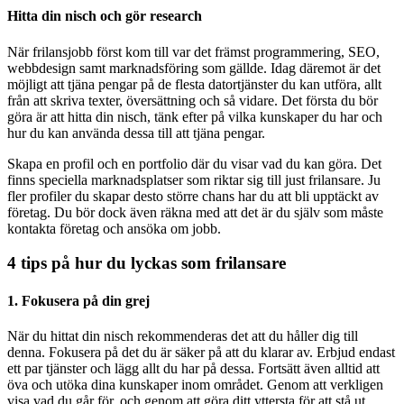
Hitta din nisch och gör research
När frilansjobb först kom till var det främst programmering, SEO,
webbdesign samt marknadsföring som gällde. Idag däremot är det
möjligt att tjäna pengar på de flesta datortjänster du kan utföra, allt
från att skriva texter, översättning och så vidare. Det första du bör
göra är att hitta din nisch, tänk efter på vilka kunskaper du har och
hur du kan använda dessa till att tjäna pengar.
Skapa en profil och en portfolio där du visar vad du kan göra. Det
finns speciella marknadsplatser som riktar sig till just frilansare. Ju
fler profiler du skapar desto större chans har du att bli upptäckt av
företag. Du bör dock även räkna med att det är du själv som måste
kontakta företag och ansöka om jobb.
4 tips på hur du lyckas som frilansare
1. Fokusera på din grej
När du hittat din nisch rekommenderas det att du håller dig till
denna. Fokusera på det du är säker på att du klarar av. Erbjud endast
ett par tjänster och lägg allt du har på dessa. Fortsätt även alltid att
öva och utöka dina kunskaper inom området. Genom att verkligen
visa vad du går för, och genom att göra ditt yttersta för att stå ut