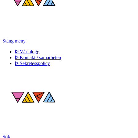
Stäng meny
ᐅ Vår blogg
ᐅ Kontakt / samarbeten
ᐅ Sekretesspolicy
Sök