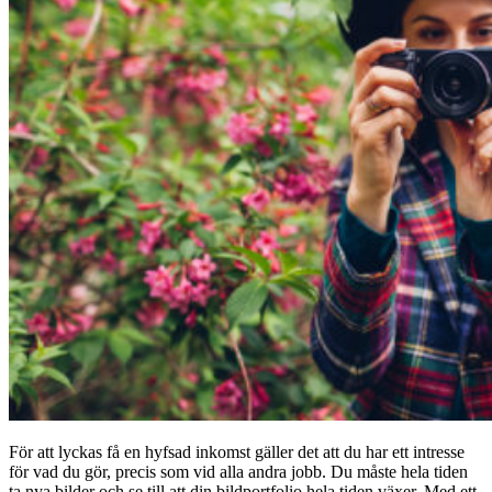
För att lyckas få en hyfsad inkomst gäller det att du har ett intresse
för vad du gör, precis som vid alla andra jobb. Du måste hela tiden
ta nya bilder och se till att din bildportfolio hela tiden växer. Med ett