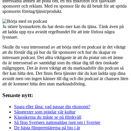
intressanta ämnen att prata om, en bra mikrofon och självklart
sponsorer och reklam. Med en sponsor får du då betalt för att sprida
sponsorns företag/tjänst/produkt.
Ju större lyssnarkrets du har desto mer kan du tjäna. Tänk även på
att ladda upp nya avsnitt regelbundet för att inte förlora några
lyssnare.
Skulle du vara intresserad av att börja med en podcast är det viktigt
att du förstår dig på hur du får sponsorer och hur du skapar en
intressant podcast. Det allra viktigaste är att du pratar om ett ämne
du är intresserad av samtidigt som du riktar dig till den önskade
målgruppen. Det är även viktigt att du marknadsför din podcast så
fler kan hitta den. Det finns flera tjänster där du kan ladda upp dina
avsnitt men om ingen känner till dig och din podcast är chansen liten
att de kommer hitta den utan marknadsföring.
Senaste nytt:
Spara eller låna: vad passar din ekonomi?
Sångtexter som präglar vår kultur
Klassikerna du måste se på filmkväll
Så firas Sveriges nationaldag runt om i Sverige
De bästa filmpremiärerna på bio i år