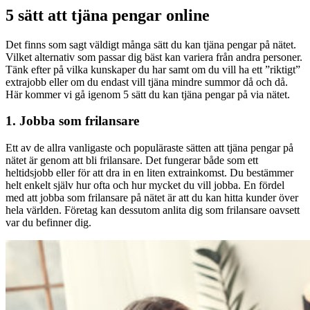
5 sätt att tjäna pengar online
Det finns som sagt väldigt många sätt du kan tjäna pengar på nätet.
Vilket alternativ som passar dig bäst kan variera från andra personer.
Tänk efter på vilka kunskaper du har samt om du vill ha ett ”riktigt”
extrajobb eller om du endast vill tjäna mindre summor då och då.
Här kommer vi gå igenom 5 sätt du kan tjäna pengar på via nätet.
1. Jobba som frilansare
Ett av de allra vanligaste och populäraste sätten att tjäna pengar på
nätet är genom att bli frilansare. Det fungerar både som ett
heltidsjobb eller för att dra in en liten extrainkomst. Du bestämmer
helt enkelt själv hur ofta och hur mycket du vill jobba. En fördel
med att jobba som frilansare på nätet är att du kan hitta kunder över
hela världen. Företag kan dessutom anlita dig som frilansare oavsett
var du befinner dig.