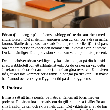
För att tjäna pengar på din hemsida/blogg måste du samarbeta med
andra företag. Det är genom annonser som du kan börja dra in några
kronor. Skulle du lyckas marknadsföra en produkt eller tjänst så pass
bra att flera personer köper den kommer din inkomst även bli större.
Du kan nämligen få en provision vilket kan vara upp till 20 procent.
Det du behöver för att verkligen lyckas tjäna pengar på din hemsida
är ett webbhotell och ett affiliatenätverk. Är du osäker på vad detta
är rekommenderas det att du börjar med att göra research. Kom även
ihåg att det inte kommer börja ramla in pengar på direkten. Du måste
ha tålamod och verkligen lägga ner tid på din blogg/hemsida.
5. Podcast
Ett sista sätt att tjäna pengar på nätet är genom att börja med en
podcast. Det är ett bra alternativ om du gillar att prata istället för att
sitta framför datorn och skriva hela tiden. Det viktigaste är att du har