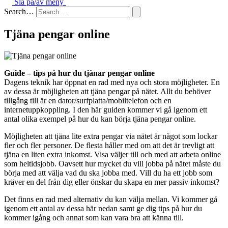
Slå på/av meny
Search…
Tjäna pengar online
Guide – tips på hur du tjänar pengar online
Dagens teknik har öppnat en rad med nya och stora möjligheter. En
av dessa är möjligheten att tjäna pengar på nätet. Allt du behöver
tillgång till är en dator/surfplatta/mobiltelefon och en
internetuppkoppling. I den här guiden kommer vi gå igenom ett
antal olika exempel på hur du kan börja tjäna pengar online.
Möjligheten att tjäna lite extra pengar via nätet är något som lockar
fler och fler personer. De flesta håller med om att det är trevligt att
tjäna en liten extra inkomst. Visa väljer till och med att arbeta online
som heltidsjobb. Oavsett hur mycket du vill jobba på nätet måste du
börja med att välja vad du ska jobba med. Vill du ha ett jobb som
kräver en del från dig eller önskar du skapa en mer passiv inkomst?
Det finns en rad med alternativ du kan välja mellan. Vi kommer gå
igenom ett antal av dessa här nedan samt ge dig tips på hur du
kommer igång och annat som kan vara bra att känna till.