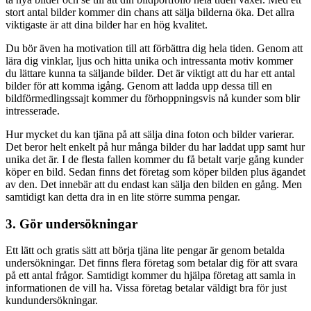
stort antal bilder kommer din chans att sälja bilderna öka. Det allra
viktigaste är att dina bilder har en hög kvalitet.
Du bör även ha motivation till att förbättra dig hela tiden. Genom att
lära dig vinklar, ljus och hitta unika och intressanta motiv kommer
du lättare kunna ta säljande bilder. Det är viktigt att du har ett antal
bilder för att komma igång. Genom att ladda upp dessa till en
bildförmedlingssajt kommer du förhoppningsvis nå kunder som blir
intresserade.
Hur mycket du kan tjäna på att sälja dina foton och bilder varierar.
Det beror helt enkelt på hur många bilder du har laddat upp samt hur
unika det är. I de flesta fallen kommer du få betalt varje gång kunder
köper en bild. Sedan finns det företag som köper bilden plus ägandet
av den. Det innebär att du endast kan sälja den bilden en gång. Men
samtidigt kan detta dra in en lite större summa pengar.
3. Gör undersökningar
Ett lätt och gratis sätt att börja tjäna lite pengar är genom betalda
undersökningar. Det finns flera företag som betalar dig för att svara
på ett antal frågor. Samtidigt kommer du hjälpa företag att samla in
informationen de vill ha. Vissa företag betalar väldigt bra för just
kundundersökningar.