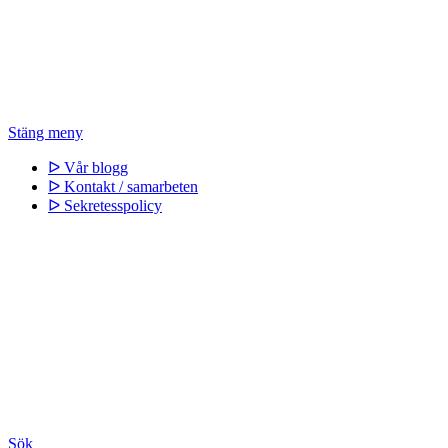
Stäng meny
ᐅ Vår blogg
ᐅ Kontakt / samarbeten
ᐅ Sekretesspolicy
Sök