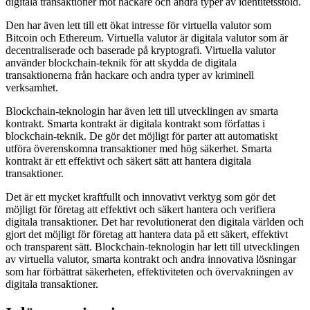
digitala transaktioner mot hackare och andra typer av identitetsstöld.
Den har även lett till ett ökat intresse för virtuella valutor som
Bitcoin och Ethereum. Virtuella valutor är digitala valutor som är
decentraliserade och baserade på kryptografi. Virtuella valutor
använder blockchain-teknik för att skydda de digitala
transaktionerna från hackare och andra typer av kriminell
verksamhet.
Blockchain-teknologin har även lett till utvecklingen av smarta
kontrakt. Smarta kontrakt är digitala kontrakt som författas i
blockchain-teknik. De gör det möjligt för parter att automatiskt
utföra överenskomna transaktioner med hög säkerhet. Smarta
kontrakt är ett effektivt och säkert sätt att hantera digitala
transaktioner.
Det är ett mycket kraftfullt och innovativt verktyg som gör det
möjligt för företag att effektivt och säkert hantera och verifiera
digitala transaktioner. Det har revolutionerat den digitala världen och
gjort det möjligt för företag att hantera data på ett säkert, effektivt
och transparent sätt. Blockchain-teknologin har lett till utvecklingen
av virtuella valutor, smarta kontrakt och andra innovativa lösningar
som har förbättrat säkerheten, effektiviteten och övervakningen av
digitala transaktioner.