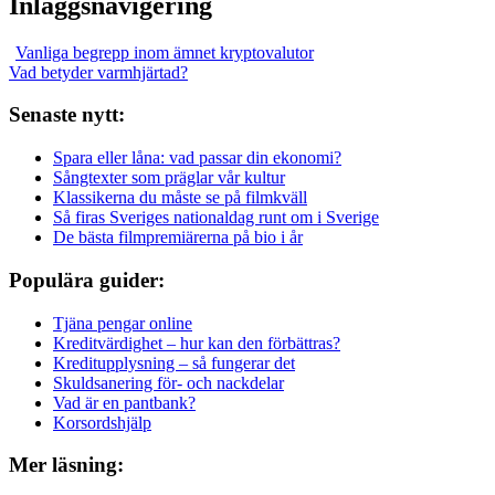
Inläggsnavigering
Vanliga begrepp inom ämnet kryptovalutor
Vad betyder varmhjärtad?
Senaste nytt:
Spara eller låna: vad passar din ekonomi?
Sångtexter som präglar vår kultur
Klassikerna du måste se på filmkväll
Så firas Sveriges nationaldag runt om i Sverige
De bästa filmpremiärerna på bio i år
Populära guider:
Tjäna pengar online
Kreditvärdighet – hur kan den förbättras?
Kreditupplysning – så fungerar det
Skuldsanering för- och nackdelar
Vad är en pantbank?
Korsordshjälp
Mer läsning: