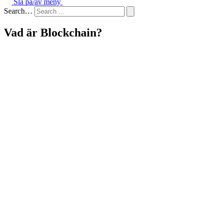
Slå på/av meny
Search…
Vad är Blockchain?